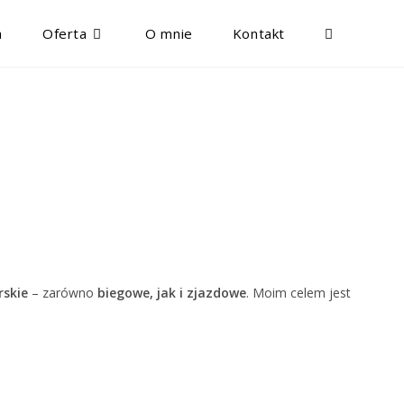
a
Oferta
O mnie
Kontakt
Toggle
website
search
rskie
– zarówno
biegowe, jak i zjazdowe
. Moim celem jest