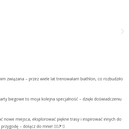
nim związana – przez wiele lat trenowałam biathlon, co rozbudziło
arty biegowe to moja kolejna specjalność – dzięki doświadczeniu
ć nowe miejsca, eksplorować piękne trasy i inspirować innych do
rzygodę – dołącz do mnie! 🚴‍♀️🎿✨