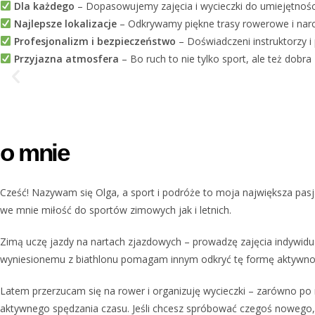
Dla każdego
– Dopasowujemy zajęcia i wycieczki do umiejętnośc
Najlepsze lokalizacje
– Odkrywamy piękne trasy rowerowe i narci
Profesjonalizm i bezpieczeństwo
– Doświadczeni instruktorzy i 
Przyjazna atmosfera
– Bo ruch to nie tylko sport, ale też dobr
o mnie
Cześć! Nazywam się Olga, a sport i podróże to moja największa pasja,
we mnie miłość do sportów zimowych jak i letnich.
Zimą uczę jazdy na nartach zjazdowych – prowadzę zajęcia indywidua
wyniesionemu z biathlonu pomagam innym odkryć tę formę aktywności 
Latem przerzucam się na rower i organizuję wycieczki – zarówno po 
aktywnego spędzania czasu. Jeśli chcesz spróbować czegoś nowego, p