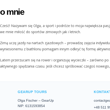
o mnie
Cześć! Nazywam się Olga, a sport i podróże to moja największa pasja,
we mnie miłość do sportów zimowych jak i letnich.
Zimą uczę jazdy na nartach zjazdowych – prowadzę zajęcia indywidua
wyniesionemu z biathlonu pomagam innym odkryć tę formę aktywności 
Latem przerzucam się na rower i organizuję wycieczki – zarówno po 
aktywnego spędzania czasu. Jeśli chcesz spróbować czegoś nowego, p
GEARUP TOURS
KONTAK
Olga Fischer – GearUp
contactge
NIP: 6131593854
+48 511 9